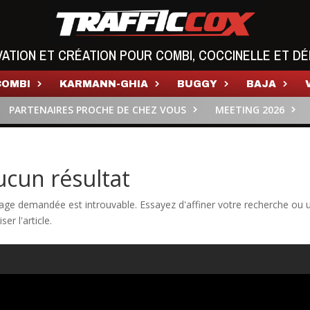
VATION ET CRÉATION POUR COMBI, COCCINELLE ET DÉ
COMBI
KARMANN-GHIA
BUGGY
BAJA
PARTENAIRES PROCHE DE CHEZ VOUS
MEETING 2026
ucun résultat
age demandée est introuvable. Essayez d'affiner votre recherche ou u
iser l'article.