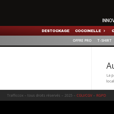
INNO
DESTOCKAGE
COCCINELLE
OFFRE PRO
T-SHIRT
A
La p
local
Trafficcox – tous droits réservés – 2025 –
CGU/CGV
–
RGPD