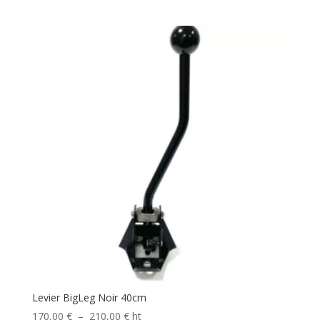
de
prix :
180,00 €
à
220,00 €
Levier BigLeg Noir 40cm
Plage
170,00
€
–
210,00
€
ht