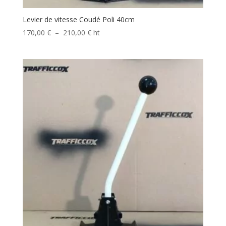
Levier de vitesse Coudé Poli 40cm
Plage
170,00
€
–
210,00
€
ht
de
prix :
170,00 €
à
210,00 €