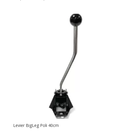
de
prix :
170,00 €
à
210,00 €
Levier BigLeg Poli 40cm