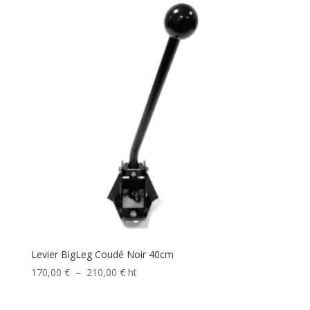
Levier BigLeg Coudé Noir 40cm
Plage
170,00
€
–
210,00
€
ht
de
prix :