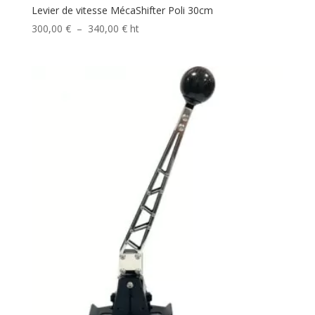
Levier de vitesse MécaShifter Poli 30cm
Plage
300,00
€
–
340,00
€
ht
de
prix :
300,00 €
à
340,00 €