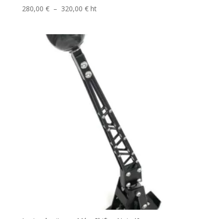
Plage
280,00
€
–
320,00
€
ht
de
prix :
280,00 €
à
320,00 €