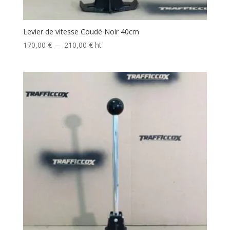
Levier de vitesse Coudé Noir 40cm
Plage
170,00
€
–
210,00
€
ht
de
prix :
170,00 €
à
210,00 €