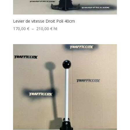
Levier de vitesse Droit Poli 40cm
Plage
170,00
€
–
210,00
€
ht
de
prix :
170,00 €
à
210,00 €