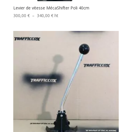
Levier de vitesse MécaShifter Poli 40cm
Plage
300,00
€
–
340,00
€
ht
de
prix :
300,00 €
à
340,00 €