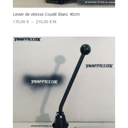
Levier de vitesse Coudé Blanc 40cm
Plage
170,00
€
–
210,00
€
ht
de
prix :
170,00 €
à
210,00 €