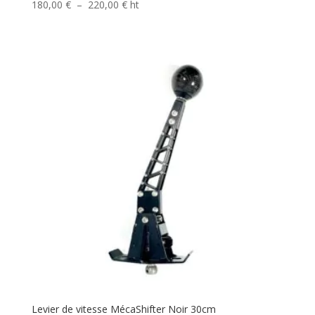
Plage
180,00
€
–
220,00
€
ht
de
prix :
180,00 €
à
220,00 €
Levier de vitesse MécaShifter Noir 30cm