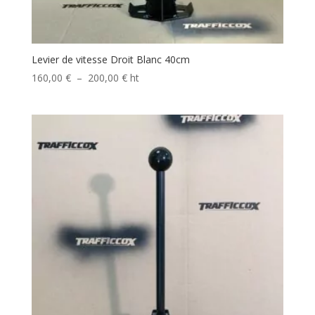
Levier de vitesse Droit Blanc 40cm
Plage
160,00
€
–
200,00
€
ht
de
prix :
160,00 €
à
200,00 €