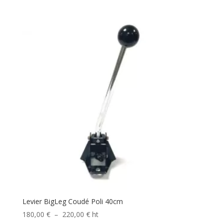
Levier BigLeg Coudé Poli 40cm
Plage
180,00
€
–
220,00
€
ht