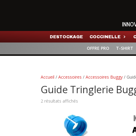
INNO
DESTOCKAGE
COCCINELLE
OFFRE PRO
T-SHIRT
Accueil
/
Accessoires
/
Accessoires Buggy
/ Guid
Guide Tringlerie Bug
2 résultats affichés