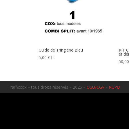
Guide de Tringlerie Bleu
KIT C
et dé
5,00
€
ht
50,0
Trafficcox – tous droits réservés – 2025 –
CGU/CGV
–
RGPD