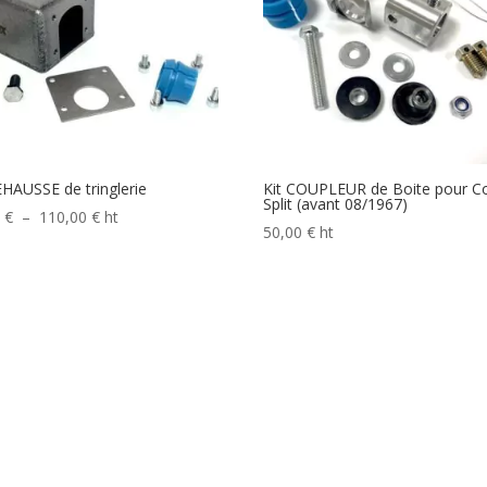
EHAUSSE de tringlerie
Kit COUPLEUR de Boite pour C
Split (avant 08/1967)
Plage
0
€
–
110,00
€
ht
50,00
€
ht
de
prix :
70,00 €
à
110,00 €