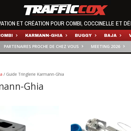
VATION ET CRÉATION POUR COMBI, COCCINELLE ET DÉ
COMBI
KARMANN-GHIA
BUGGY
BAJA
PARTENAIRES PROCHE DE CHEZ VOUS
MEETING 2026
ia
/ Guide Tringlerie Karmann-Ghia
rmann-Ghia