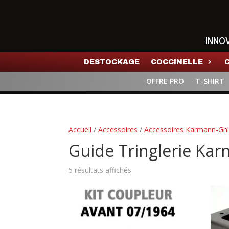
INNO
DESTOCKAGE
COCCINELLE
OFFRE PRO
T-SHIRT
Accueil
/
Accessoires
/
Accessoires Karmann-Gh
Guide Tringlerie Ka
5 résultats affichés