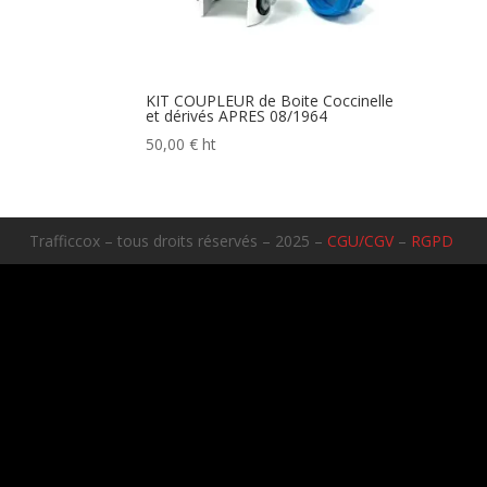
KIT COUPLEUR de Boite Coccinelle
et dérivés APRES 08/1964
50,00
€
ht
Trafficcox – tous droits réservés – 2025 –
CGU/CGV
–
RGPD