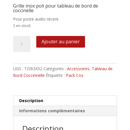
Grille inox poli pour tableau de bord de
coccinelle
Pour poste audio récent
3 en stock
quantité
Ajouter au panier
de
Grille
Centrale
3
UGS :
TDB3X52
Catégories :
Accessoires
,
Tableau de
mano
Bord Coccinnelle
Étiquette :
Pack Cox
52mm
Description
Informations complémentaires
Description