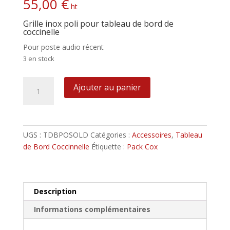
55,00
€
ht
Grille inox poli pour tableau de bord de
coccinelle
Pour poste audio récent
3 en stock
quantité
Ajouter au panier
de
Grille
Centrale
pour
UGS :
TDBPOSOLD
Catégories :
Accessoires
,
Tableau
poste
de Bord Coccinnelle
Étiquette :
Pack Cox
audio
ancien
178mm
X
Description
42mm
Informations complémentaires