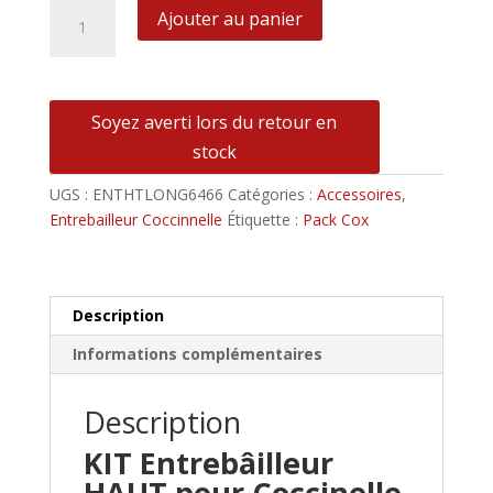
quantité
Ajouter au panier
de
KIT
COMPLET
Entrebâilleur
Soyez averti lors du retour en
HAUT
stock
inox
pour
UGS :
ENTHTLONG6466
Catégories :
Accessoires
,
cox
Entrebailleur Coccinnelle
Étiquette :
Pack Cox
à
capot
LONG
(de
Description
08/1964
Informations complémentaires
à
07/1966)
Description
KIT Entrebâilleur
HAUT pour Coccinelle