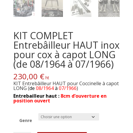
KIT COMPLET
Entrebâilleur HAUT inox
pour cox à capot LONG
(de 08/1964 à 07/1966)
230,00
€
ht
KIT Entrebâilleur HAUT pour Coccinelle à capot
LONG (
de
08/1964
à
07/1966
)
Entrebailleur haut :
8c
m d’ouverture en
position ouvert
Genre