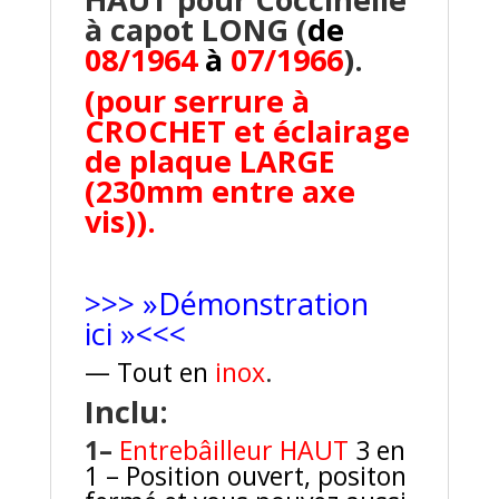
à capot LONG (
de
08/1964
à
07/1966
).
(pour serrure à
CROCHET et éclairage
de plaque LARGE
(230mm entre axe
vis)).
>>> »Démonstration
ici »<<<
— Tout en
inox
.
Inclu:
1–
Entrebâilleur HAUT
3 en
1 – Position ouvert, positon