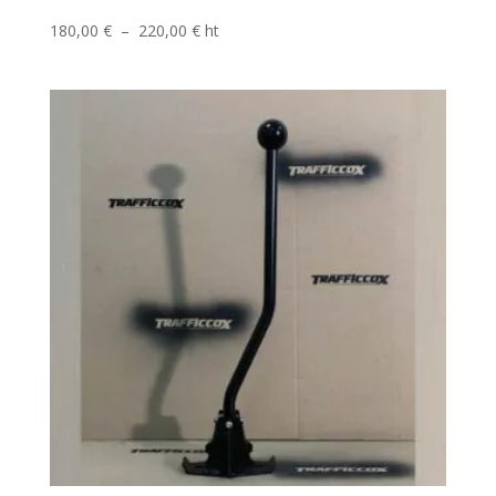
Plage
180,00
€
–
220,00
€
ht
de
prix :
180,00 €
à
220,00 €