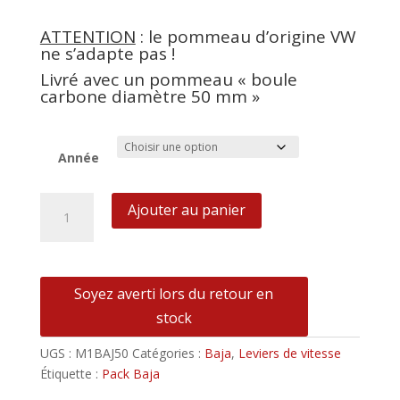
ATTENTION
: le pommeau d’origine VW
ne s’adapte pas !
Livré avec un pommeau « boule
carbone diamètre 50 mm »
Année
quantité
Ajouter au panier
de
Levier
de
vitesse
Soyez averti lors du retour en
MécaShifter
stock
Noir
50cm
UGS :
M1BAJ50
Catégories :
Baja
,
Leviers de vitesse
-
Étiquette :
Pack Baja
Pour