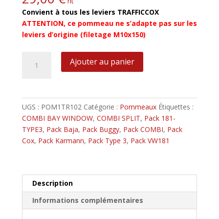
ht
Convient à tous les leviers TRAFFICCOX
ATTENTION, ce pommeau ne s’adapte pas sur les
leviers d’origine (filetage M10x150)
quantité
Ajouter au panier
de
Pommeau
Plat
Noir
UGS :
POM1TR102
Catégorie :
Pommeaux
Étiquettes :
4
COMBI BAY WINDOW
,
COMBI SPLIT
,
Pack 181-
Speed
TYPE3
,
Pack Baja
,
Pack Buggy
,
Pack COMBI
,
Pack
Cox
,
Pack Karmann
,
Pack Type 3
,
Pack VW181
Description
Informations complémentaires