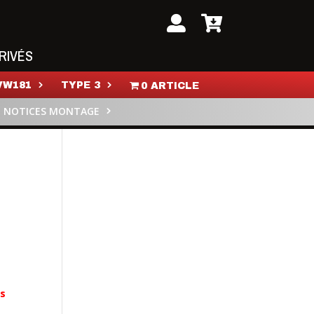
RIVÉS
VW181
TYPE 3
0 ARTICLE
NOTICES MONTAGE
es