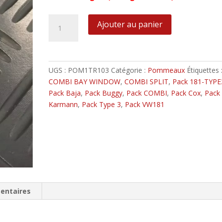
quantité
Ajouter au panier
de
Pommeau
Plat
Noir
UGS :
POM1TR103
Catégorie :
Pommeaux
Étiquettes 
5
COMBI BAY WINDOW
,
COMBI SPLIT
,
Pack 181-TYPE
Speed
Pack Baja
,
Pack Buggy
,
Pack COMBI
,
Pack Cox
,
Pack
Karmann
,
Pack Type 3
,
Pack VW181
entaires