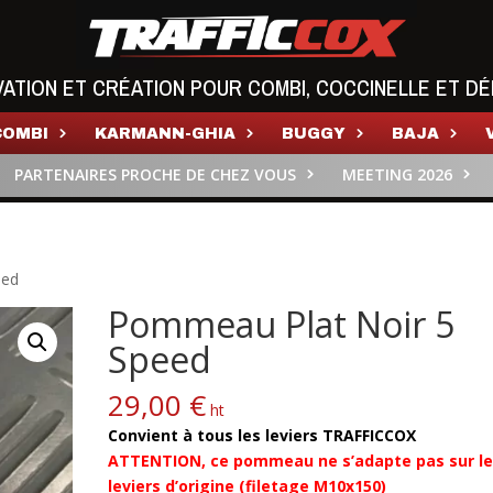
VATION ET CRÉATION POUR COMBI, COCCINELLE ET DÉ
COMBI
KARMANN-GHIA
BUGGY
BAJA
PARTENAIRES PROCHE DE CHEZ VOUS
MEETING 2026
eed
Pommeau Plat Noir 5
Speed
29,00
€
ht
Convient à tous les leviers TRAFFICCOX
ATTENTION, ce pommeau ne s’adapte pas sur l
leviers d’origine (filetage M10x150)