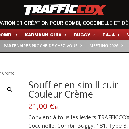
VATION ET CRÉATION POUR COMBI, COCCINELLE ET DÉ
COMBI
KARMANN-GHIA
BUGGY
BAJA
PARTENAIRES PROCHE DE CHEZ VOUS
MEETING 2026
ur Crème
Soufflet en simili cuir
Couleur Crème
21,00
€
ht
Convient à tous les leviers TRAFFICCOX
Coccinelle, Combi, Buggy, 181, Type 3,