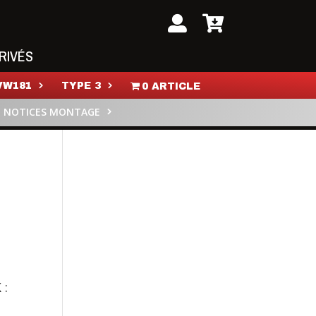
RIVÉS
VW181
TYPE 3
0 ARTICLE
NOTICES MONTAGE
 :