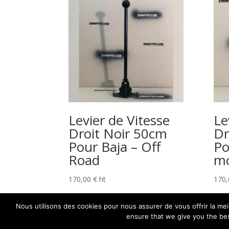
Levier de Vitesse
Le
Droit Noir 50cm
Dr
Pour Baja – Off
Po
Road
mo
170,00
€
ht
170
Nous utilisons des cookies pour nous assurer de vous offrir la mei
ensure that we give you the bes