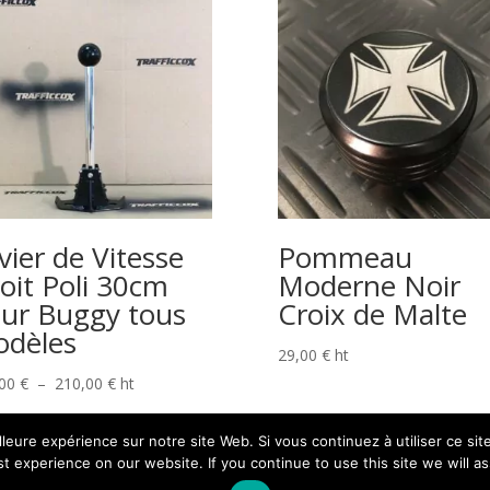
vier de Vitesse
Pommeau
oit Poli 30cm
Moderne Noir
ur Buggy tous
Croix de Malte
dèles
29,00
€
ht
Plage
,00
€
–
210,00
€
ht
de
prix :
lleure expérience sur notre site Web. Si vous continuez à utiliser ce s
170,00 €
t experience on our website. If you continue to use this site we will as
à