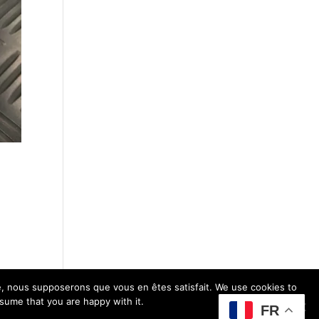
ite, nous supposerons que vous en êtes satisfait. We use cookies to
sume that you are happy with it.
FR