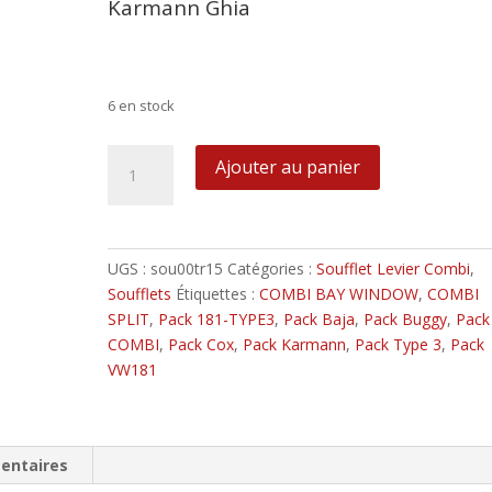
Karmann Ghia
Couleur unie, sans logo, ni publicité
Couleur unie, sans logo, ni publicité
6 en stock
quantité
Ajouter au panier
de
Soufflet
en
simili
UGS :
sou00tr15
Catégories :
Soufflet Levier Combi
,
cuir
Soufflets
Étiquettes :
COMBI BAY WINDOW
,
COMBI
Couleur
SPLIT
,
Pack 181-TYPE3
,
Pack Baja
,
Pack Buggy
,
Pack
Crème
COMBI
,
Pack Cox
,
Pack Karmann
,
Pack Type 3
,
Pack
VW181
entaires