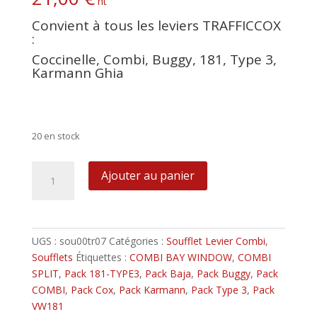
ht
Convient à tous les leviers TRAFFICCOX
:
Coccinelle, Combi, Buggy, 181, Type 3,
Karmann Ghia
Couleur unie, sans logo, ni publicité
Couleur unie, sans logo, ni publicité
20 en stock
quantité
Ajouter au panier
de
Soufflet
en
simili
UGS :
sou00tr07
Catégories :
Soufflet Levier Combi
,
cuir
Soufflets
Étiquettes :
COMBI BAY WINDOW
,
COMBI
Couleur
SPLIT
,
Pack 181-TYPE3
,
Pack Baja
,
Pack Buggy
,
Pack
Vert
COMBI
,
Pack Cox
,
Pack Karmann
,
Pack Type 3
,
Pack
VW181