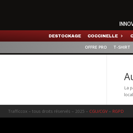
INNO
DESTOCKAGE
COCCINELLE
OFFRE PRO
T-SHIRT
A
La p
local
Trafficcox – tous droits réservés – 2025 –
CGU/CGV
–
RGPD