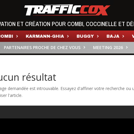
VATION ET CRÉATION POUR COMBI, COCCINELLE ET DÉ
COMBI
KARMANN-GHIA
BUGGY
BAJA
PARTENAIRES PROCHE DE CHEZ VOUS
MEETING 2026
ucun résultat
age demandée est introuvable. Essayez d'affiner votre recherche ou u
iser l'article.